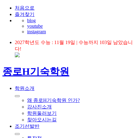
처음으로
즐겨찾기
blog
youtube
instagram
2027학년도 수능 : 11월 19일 | 수능까지 103일 남았습니
다!
종로H기숙학원
학원소개
왜 종로H기숙학원 인가?
강사진소개
학원둘러보기
찾아오시는길
조기선발반