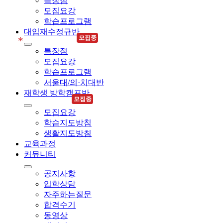
특장점
모집요강
학습프로그램
대입재수정규반
모집중
*
특장점
모집요강
학습프로그램
서울대/의·치대반
재학생 방학캠프반
모집중
모집요강
학습지도방침
생활지도방침
교육과정
커뮤니티
공지사항
입학상담
자주하는질문
합격수기
동영상