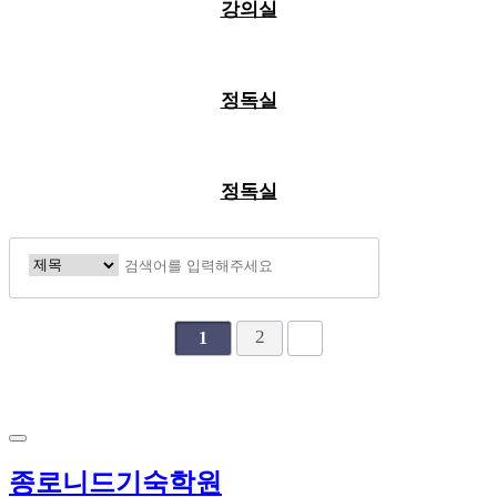
강의실
정독실
정독실
2
1
종로니드기숙학원