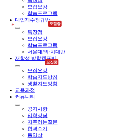
특장점
모집요강
학습프로그램
대입재수정규반
모집중
*
특장점
모집요강
학습프로그램
서울대/의·치대반
재학생 방학캠프반
모집중
모집요강
학습지도방침
생활지도방침
교육과정
커뮤니티
공지사항
입학상담
자주하는질문
합격수기
동영상