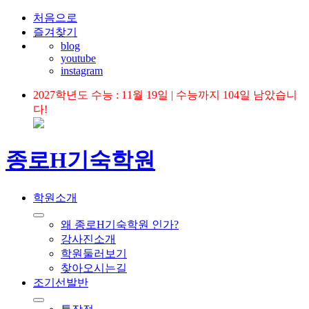
처음으로
즐겨찾기
blog
youtube
instagram
2027학년도 수능 : 11월 19일 | 수능까지 104일 남았습니
다!
종로H기숙학원
학원소개
왜 종로H기숙학원 인가?
강사진소개
학원둘러보기
찾아오시는길
조기선발반