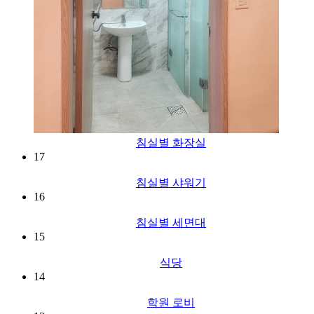
침실별 화장실
17
침실별 샤워기
16
침실별 세면대
15
식당
14
학원 로비