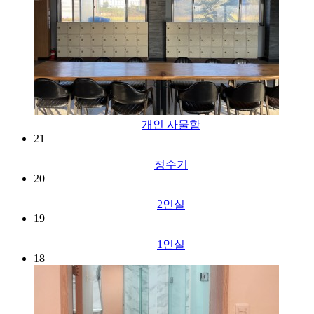
개인 사물함
21
정수기
20
2인실
19
1인실
18