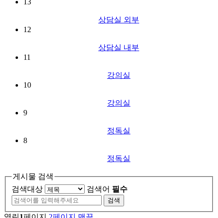
13
상담실 외부
12
상담실 내부
11
강의실
10
강의실
9
정독실
8
정독실
게시물 검색
검색대상
검색어
필수
열린
1
페이지
2
페이지
맨끝