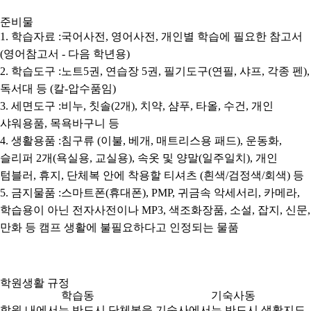
준비물
1. 학습자료 :국어사전, 영어사전, 개인별 학습에 필요한 참고서
(영어참고서 - 다음 학년용)
2. 학습도구 :노트5권, 연습장 5권, 필기도구(연필, 샤프, 각종 펜),
독서대 등 (칼-압수품임)
3. 세면도구 :비누, 칫솔(2개), 치약, 샴푸, 타올, 수건, 개인
샤워용품, 목욕바구니 등
4. 생활용품 :침구류 (이불, 베개, 매트리스용 패드), 운동화,
슬리퍼 2개(욕실용, 교실용), 속옷 및 양말(일주일치), 개인
텀블러, 휴지, 단체복 안에 착용할 티셔츠 (흰색/검정색/회색) 등
5. 금지물품 :스마트폰(휴대폰), PMP, 귀금속 악세서리, 카메라,
학습용이 아닌 전자사전이나 MP3, 색조화장품, 소설, 잡지, 신문,
만화 등 캠프 생활에 불필요하다고 인정되는 물품
학원생활 규정
학습동
기숙사동
학원 내에서는 반드시 단체복을
기숙사에서는 반드시 생활지도