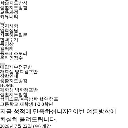
학습지도방침
생활지도방침
교육과정
커뮤니티
공지사항
입학상담
자주하는질문
합격수기
동영상
갤러리
종로H 스토리
온라인접수
대입재수정규반
재학생 방학캠프반
장학안내
생활지도방침
HOME
재학생 방학캠프반
생활지도방침
썸머스쿨
/여름방학 합숙 캠프
고등학교 재학생 1·2·3학년
지금 성적에 만족하십니까? 이번 여름방학에
확실히 올려드립니다.
2026년 7월 22일 (수) 개강