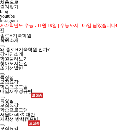
처음으로
즐겨찾기
blog
youtube
instagram
2027학년도 수능 : 11월 19일 | 수능까지 105일 남았습니다!
종로H기숙학원
학원소개
왜 종로H기숙학원 인가?
강사진소개
학원둘러보기
찾아오시는길
조기선발반
특장점
모집요강
학습프로그램
대입재수정규반
모집중
특장점
모집요강
학습프로그램
서울대/의·치대반
재학생 방학캠프반
모집중
모집요강