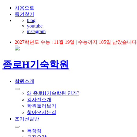
처음으로
즐겨찾기
blog
youtube
instagram
2027학년도 수능 : 11월 19일 | 수능까지 105일 남았습니다
종로H기숙학원
학원소개
왜 종로H기숙학원 인가?
강사진소개
학원둘러보기
찾아오시는길
조기선발반
특장점