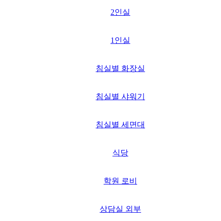
2인실
1인실
침실별 화장실
침실별 샤워기
침실별 세면대
식당
학원 로비
상담실 외부