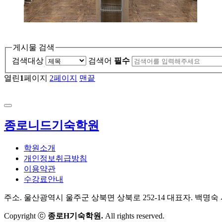
게시물 검색
검색대상
검색어
필수
열린
1
페이지
2
페이지
맨끝
종로니드기숙학원
학원소개
개인정보취급방침
이용약관
수강료안내
주소. 울산광역시 울주군 상북면 상북로 252-14
대표자. 백명숙
Copyright ⓒ
종로H기숙학원.
All rights reserved.