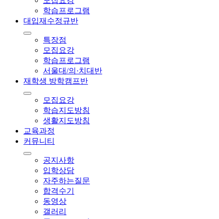
모집요강
학습프로그램
대입재수정규반
특장점
모집요강
학습프로그램
서울대/의·치대반
재학생 방학캠프반
모집요강
학습지도방침
생활지도방침
교육과정
커뮤니티
공지사항
입학상담
자주하는질문
합격수기
동영상
갤러리