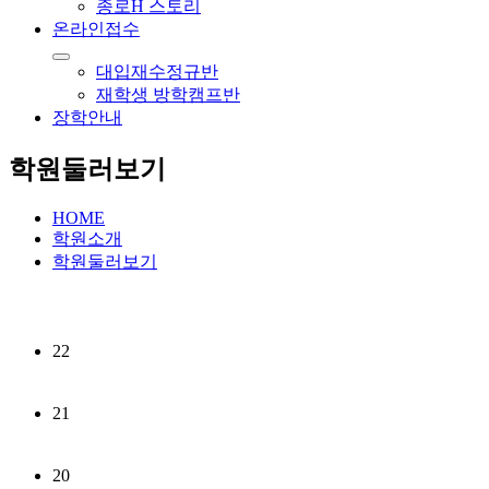
종로H 스토리
온라인접수
대입재수정규반
재학생 방학캠프반
장학안내
학원둘러보기
HOME
학원소개
학원둘러보기
22
21
20